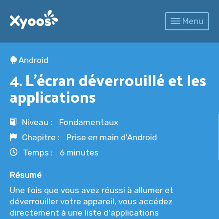
Menu
Un apprentissage pédagogique, pas à pas de l'informatique. Facile et gratuit !
L'actualité des nouvelles technologies : informatique, jeux, smartphones, tablettes...
Trouvez facilement une personne pour vous former ou vous dépanner
android
Android
4. L’écran déverrouillé et les
applications
Niveau
Fondamentaux
Chapitre
Prise en main d'Android
Temps
6 minutes
Résumé
Une fois que vous avez réussi à allumer et
déverrouiller votre appareil, vous accédez
directement à une liste d'applications