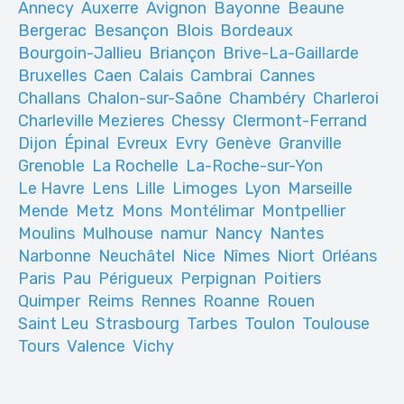
Annecy
Auxerre
Avignon
Bayonne
Beaune
Bergerac
Besançon
Blois
Bordeaux
Bourgoin-Jallieu
Briançon
Brive-La-Gaillarde
Bruxelles
Caen
Calais
Cambrai
Cannes
Challans
Chalon-sur-Saône
Chambéry
Charleroi
Charleville Mezieres
Chessy
Clermont-Ferrand
Dijon
Épinal
Evreux
Evry
Genève
Granville
Grenoble
La Rochelle
La-Roche-sur-Yon
Le Havre
Lens
Lille
Limoges
Lyon
Marseille
Mende
Metz
Mons
Montélimar
Montpellier
Moulins
Mulhouse
namur
Nancy
Nantes
Narbonne
Neuchâtel
Nice
Nîmes
Niort
Orléans
Paris
Pau
Périgueux
Perpignan
Poitiers
Quimper
Reims
Rennes
Roanne
Rouen
Saint Leu
Strasbourg
Tarbes
Toulon
Toulouse
Tours
Valence
Vichy