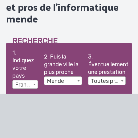
et pros de l'informatique
mende
RECHERCHE
1.
2. Puis la
3.
Indiquez
grande ville la
Éventuellement
votre
plus proche
une prestation
pays
Mende
Toutes prestations
France